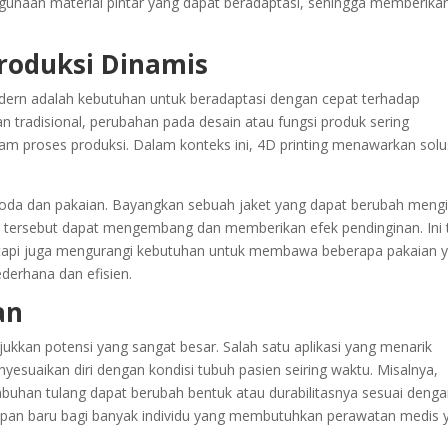
ggunaan material pintar yang dapat beradaptasi, sehingga memberika
roduksi Dinamis
dern adalah kebutuhan untuk beradaptasi dengan cepat terhadap
 tradisional, perubahan pada desain atau fungsi produk sering
am proses produksi. Dalam konteks ini, 4D printing menawarkan solu
oda dan pakaian. Bayangkan sebuah jaket yang dapat berubah mengi
et tersebut dapat mengembang dan memberikan efek pendinginan. Ini 
api juga mengurangi kebutuhan untuk membawa beberapa pakaian 
derhana dan efisien.
an
ukkan potensi yang sangat besar. Salah satu aplikasi yang menarik
suaikan diri dengan kondisi tubuh pasien seiring waktu. Misalnya,
uhan tulang dapat berubah bentuk atau durabilitasnya sesuai deng
rapan baru bagi banyak individu yang membutuhkan perawatan medis 