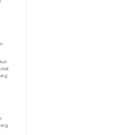
n
si
kuti
tidak
yang
an
yang