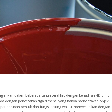
ignifikan dalam beberapa tahun terakhir, dengan kehadiran 4D printi
beda dengan pencetakan tiga dimensi yang hanya menciptakan objek
apat berubah bentuk dan fungsi seiring waktu, menyesuaikan dengan