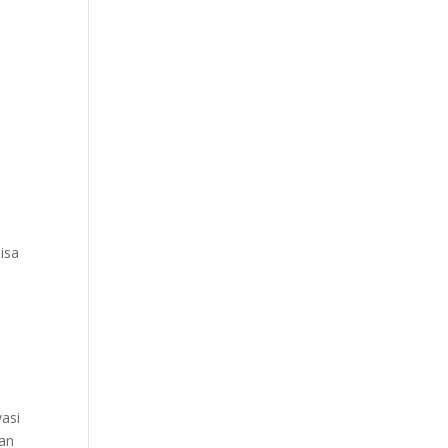
isa
vasi
kan