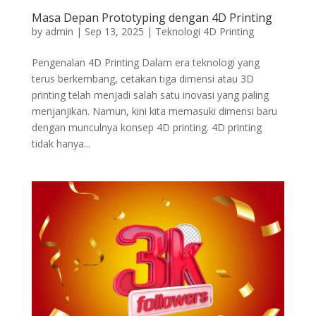
Masa Depan Prototyping dengan 4D Printing
by
admin
|
Sep 13, 2025
|
Teknologi 4D Printing
Pengenalan 4D Printing Dalam era teknologi yang
terus berkembang, cetakan tiga dimensi atau 3D
printing telah menjadi salah satu inovasi yang paling
menjanjikan. Namun, kini kita memasuki dimensi baru
dengan munculnya konsep 4D printing. 4D printing
tidak hanya...