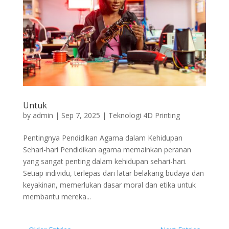
Untuk
by
admin
|
Sep 7, 2025
|
Teknologi 4D Printing
Pentingnya Pendidikan Agama dalam Kehidupan
Sehari-hari Pendidikan agama memainkan peranan
yang sangat penting dalam kehidupan sehari-hari.
Setiap individu, terlepas dari latar belakang budaya dan
keyakinan, memerlukan dasar moral dan etika untuk
membantu mereka...